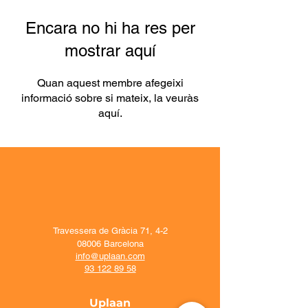
Encara no hi ha res per
mostrar aquí
Quan aquest membre afegeixi
informació sobre si mateix, la veuràs
aquí.
Travessera de Gràcia 71, 4-2
08006 Barcelona
info@uplaan.com
93 122 89 58
Uplaan